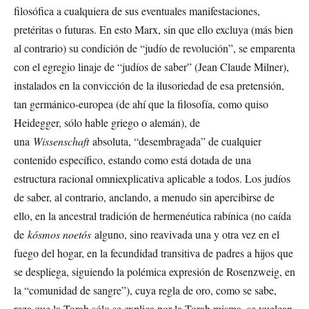
filosófica a cualquiera de sus eventuales manifestaciones,
pretéritas o futuras. En esto Marx, sin que ello excluya (más bien
al contrario) su condición de “judío de revolución”, se emparenta
con el egregio linaje de “judíos de saber” (Jean Claude Milner),
instalados en la convicción de la ilusoriedad de esa pretensión,
tan germánico-europea (de ahí que la filosofía, como quiso
Heidegger, sólo hable griego o alemán), de
una
Wissenschaft
absoluta, “desembragada” de cualquier
contenido específico, estando como está dotada de una
estructura racional omniexplicativa aplicable a todos. Los judíos
de saber, al contrario, anclando, a menudo sin apercibirse de
ello, en la ancestral tradición de hermenéutica rabínica (no caída
de
kósmos noetós
alguno, sino reavivada una y otra vez en el
fuego del hogar, en la fecundidad transitiva de padres a hijos que
se despliega, siguiendo la polémica expresión de Rosenzweig, en
la “comunidad de sangre”), cuya regla de oro, como se sabe,
reza que la Torah sólo se explica por la Torah misma, se vuelcan