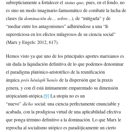
subrepticiamente a fortalecer el
status quo,
pues, en el fondo, no
es sino un modo imaginario-fantasmático de combatir la lucha de
clases (la
dominación de… sobre…
), de “mitigarla” y de
“mediar entre los antagonismos” adhiriéndose a una “fe
supersticiosa en los efectos milagrosos de su ciencia social”
(Marx y Engels: 2012, 617).
Hemos visto ya que uno de los principales aportes marxianos es
sin duda la liquidación definitiva de lo que podemos denominar
el paradigma platónico-aristotélico de la reunificación
árquica
prós hén/aph’henós
de la dispersión que la praxis
genera, y con él está íntimamente emparentado su dimensión
utópica/anti-utópica.
[9]
La utopía no es un
“nuevo”
dicho
social: una ciencia perfectamente enunciable y
acabada, con la prodigiosa virtud de una aplicabilidad efectiva
que ponga término definitivo a la dominación. Lo que Marx le
reprocha al socialismo utópico es paradójicamente un cierto