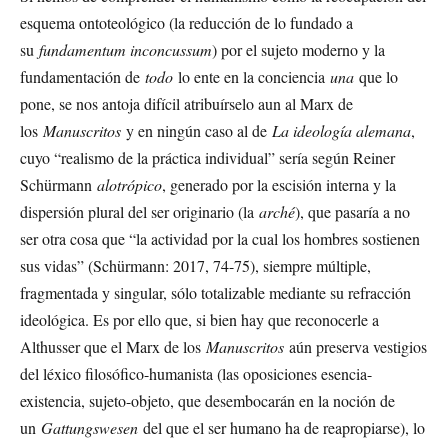
esquema ontoteológico (la reducción de lo fundado a
su
fundamentum inconcussum
) por el sujeto moderno y la
fundamentación de
todo
lo ente en la conciencia
una
que lo
pone, se nos antoja difícil atribuírselo aun al Marx de
los
Manuscritos
y en ningún caso al de
La ideología alemana
,
cuyo “realismo de la práctica individual” sería según Reiner
Schürmann
alotrópico
, generado por la escisión interna y la
dispersión plural del ser originario (la
arché
), que pasaría a no
ser otra cosa que “la actividad por la cual los hombres sostienen
sus vidas” (Schürmann: 2017, 74-75), siempre múltiple,
fragmentada y singular, sólo totalizable mediante su refracción
ideológica. Es por ello que, si bien hay que reconocerle a
Althusser que el Marx de los
Manuscritos
aún preserva vestigios
del léxico filosófico-humanista (las oposiciones esencia-
existencia, sujeto-objeto, que desembocarán en la noción de
un
Gattungswesen
del que el ser humano ha de reapropiarse), lo