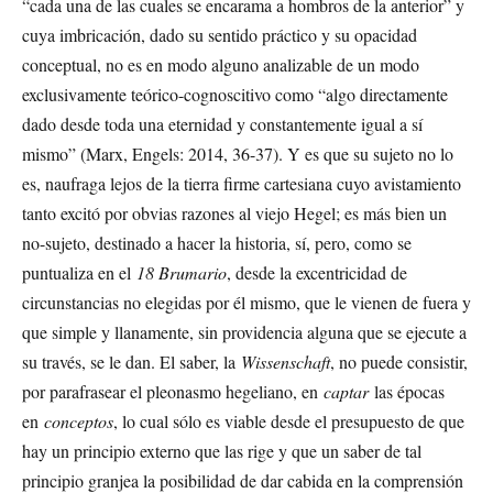
“cada una de las cuales se encarama a hombros de la anterior” y
cuya imbricación, dado su sentido práctico y su opacidad
conceptual, no es en modo alguno analizable de un modo
exclusivamente teórico-cognoscitivo como “algo directamente
dado desde toda una eternidad y constantemente igual a sí
mismo” (Marx, Engels: 2014, 36-37). Y es que su sujeto no lo
es, naufraga lejos de la tierra firme cartesiana cuyo avistamiento
tanto excitó por obvias razones al viejo Hegel; es más bien un
no-sujeto, destinado a hacer la historia, sí, pero, como se
puntualiza en el
18 Brumario
, desde la excentricidad de
circunstancias no elegidas por él mismo, que le vienen de fuera y
que simple y llanamente, sin providencia alguna que se ejecute a
su través, se le dan. El saber, la
Wissenschaft
, no puede consistir,
por parafrasear el pleonasmo hegeliano, en
captar
las épocas
en
conceptos
, lo cual sólo es viable desde el presupuesto de que
hay un principio externo que las rige y que un saber de tal
principio granjea la posibilidad de dar cabida en la comprensión