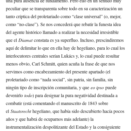
una pura ausencia de fundamento. Pero ello en un sentido muy
peculiar que se transparenta sobre todo en su caracterización un
tanto críptica del proletariado como “clase universal” (o, mejor,
como “no-clase”). Se nos concederá que rebatir la funesta idea
del agente histórico llamado a realizar la necesidad irresistible
que el
Diamat
constata es ya superfluo. Incluso, prescindiremos
aquí de delimitar lo que en ella hay de hegeliano, para lo cual los
interlocutores centrales serían Lukács y, lo cual puede resultar
menos obvio, Carl Schmitt, quien acuña la frase de que nos
servimos como encabezamiento del presente apartado (el
proletariado como “nada social”, sin patria, sin familia, sin
ningún tipo de inscripción comunitaria, y que
eo ipso
puede
devenirlo
todo
) para designar la pura negatividad destinada a
combatir (está comentando el manuscrito de 1843 sobre
el
Staatsrecht
hegeliano, que había sido descubierto hacía pocos
años y que habrá de ocuparnos más adelante) la
instrumentalización despolitizante del Estado y la consiguiente