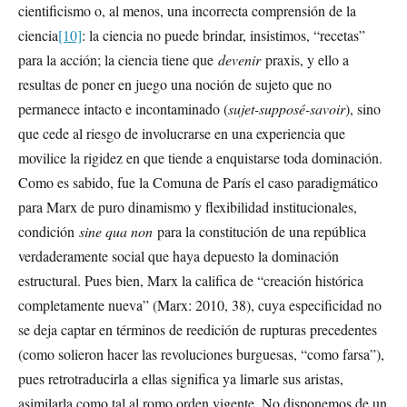
cientificismo o, al menos, una incorrecta comprensión de la
ciencia
[10]
: la ciencia no puede brindar, insistimos, “recetas”
para la acción; la ciencia tiene que
devenir
praxis, y ello a
resultas de poner en juego una noción de sujeto que no
permanece intacto e incontaminado (
sujet-supposé-savoir
), sino
que cede al riesgo de involucrarse en una experiencia que
movilice la rigidez en que tiende a enquistarse toda dominación.
Como es sabido, fue la Comuna de París el caso paradigmático
para Marx de puro dinamismo y flexibilidad institucionales,
condición
sine qua non
para la constitución de una república
verdaderamente social que haya depuesto la dominación
estructural. Pues bien, Marx la califica de “creación histórica
completamente nueva” (Marx: 2010, 38), cuya especificidad no
se deja captar en términos de reedición de rupturas precedentes
(como solieron hacer las revoluciones burguesas, “como farsa”),
pues retrotraducirla a ellas significa ya limarle sus aristas,
asimilarla como tal al romo orden vigente. No disponemos de un