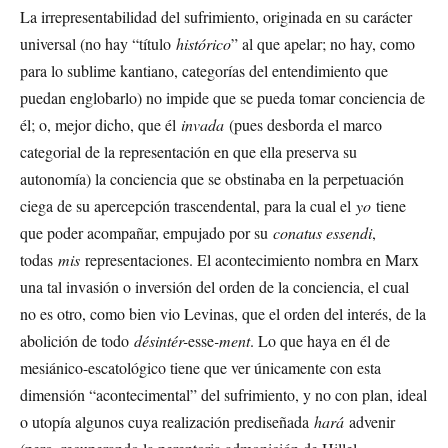
La irrepresentabilidad del sufrimiento, originada en su carácter
universal (no hay “título
histórico
” al que apelar; no hay, como
para lo sublime kantiano, categorías del entendimiento que
puedan englobarlo) no impide que se pueda tomar conciencia de
él; o, mejor dicho, que él
invada
(pues desborda el marco
categorial de la representación en que ella preserva su
autonomía) la conciencia que se obstinaba en la perpetuación
ciega de su apercepción trascendental, para la cual el
yo
tiene
que poder acompañar, empujado por su
conatus essendi
,
todas
mis
representaciones. El acontecimiento nombra en Marx
una tal invasión o inversión del orden de la conciencia, el cual
no es otro, como bien vio Levinas, que el orden del interés, de la
abolición de todo
désintér-
esse
-ment
. Lo que haya en él de
mesiánico-escatológico tiene que ver únicamente con esta
dimensión “acontecimental” del sufrimiento, y no con plan, ideal
o utopía algunos cuya realización prediseñada
hará
advenir